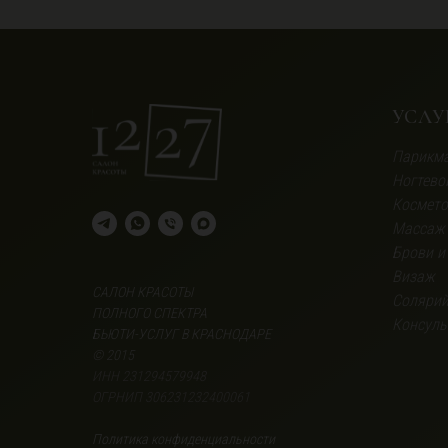
УСЛУ
Парикма
Ногтево
Космето
Массаж
Брови и
Визаж
САЛОН КРАСОТЫ
Соляри
ПОЛНОГО СПЕКТРА
Консуль
БЬЮТИ-УСЛУГ В КРАСНОДАРЕ
© 2015
ИНН 231294579948
ОГРНИП 306231232400061
Политика конфиденциальност
и