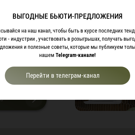
Подписывайся на наш канал, чтобы быть в курсе
ВЫГОДНЫЕ БЬЮТИ-ПРЕДЛОЖЕНИЯ
последних тенденций в бьюти - индустрии , участвовать в
розыгрышах, получать выгодные предложения и
сывайся на наш канал, чтобы быть в курсе последних тен
полезные советы, которые мы публикуем только в нашем
юти - индустрии , участвовать в розыгрышах, получать выг
Telegram-канале!
дложения и полезные советы, которые мы публикуем толь
нашем
Telegram-канале!
Перейти в телеграм-канал
Перейти в телеграм-канал
ию