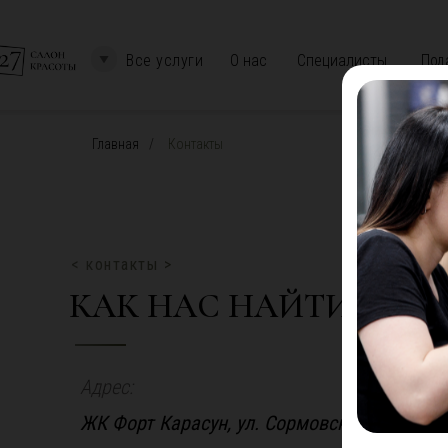
Все услуги
О нас
Специалисты
Под
Главная
/
Контакты
< контакты >
КАК НАС НАЙТИ В КР
Адрес:
ЖК Форт Карасун, ул. Сормовская 204/5, вн