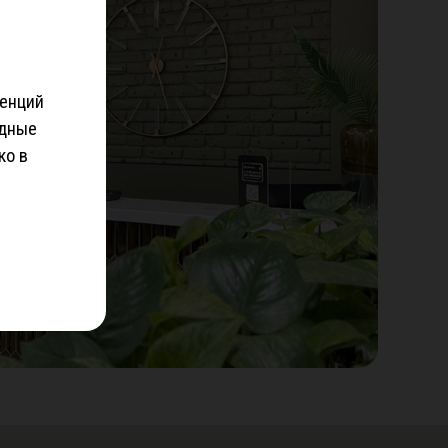
денций
одные
ко в