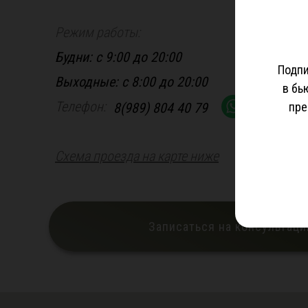
Режим работы:
Будни: с 9:00 до 20:00
Подпи
Выходные: с 8:00 до 20:00
в бь
Телефон:
8(989) 804 40 79
пре
Схема проезда на карте ниже
Записаться на консультац