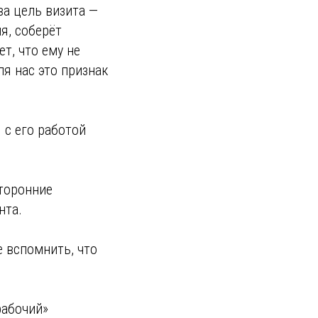
ва цель визита —
я, соберёт
т, что ему не
я нас это признак
 с его работой
сторонние
нта.
е вспомнить, что
рабочий»