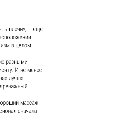
ять плечи», — ещё
расположении
низм в целом.
ие разными
енту. И не менее
чае лучше
одренажный.
 Хороший массаж
сионал сначала